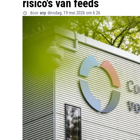
risico's van feeds
door
anp
dinsdag, 19 mei 2026 om 6:26