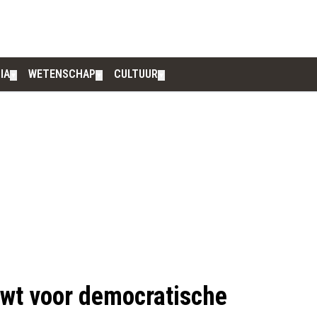
IA
WETENSCHAP
CULTUUR
▼
▼
▼
t voor democratische