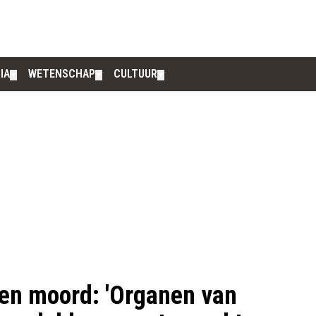
IA
WETENSCHAP
CULTUUR
▼
▼
▼
en moord: 'Organen van