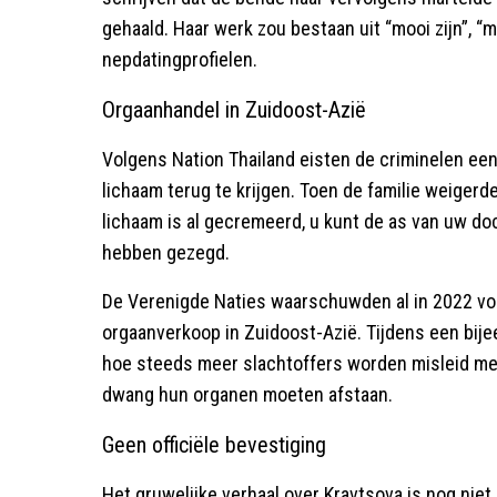
gehaald. Haar werk zou bestaan uit “mooi zijn”, “
nepdatingprofielen.
Orgaanhandel in Zuidoost-Azië
Volgens Nation Thailand eisten de criminelen een 
lichaam terug te krijgen. Toen de familie weigerd
lichaam is al gecremeerd, u kunt de as van uw do
hebben gezegd.
De Verenigde Naties waarschuwden al in 2022 v
orgaanverkoop in Zuidoost-Azië. Tijdens een bi
hoe steeds meer slachtoffers worden misleid met
dwang hun organen moeten afstaan.
Geen officiële bevestiging
Het gruwelijke verhaal over Kravtsova is nog niet 