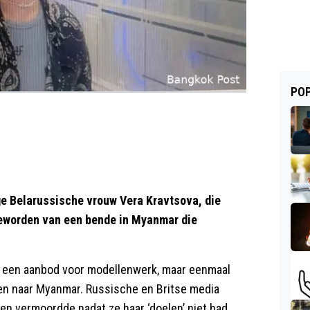
POP
ige Belarussische vrouw Vera Kravtsova, die
geworden van een bende in Myanmar die
t een aanbod voor modellenwerk, maar eenmaal
zen naar Myanmar. Russische en Britse media
en vermoordde nadat ze haar ‘doelen’ niet had