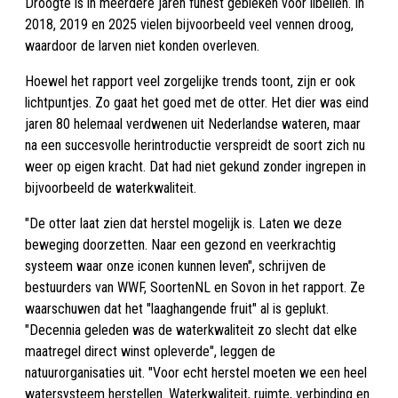
Droogte is in meerdere jaren funest gebleken voor libellen. In
2018, 2019 en 2025 vielen bijvoorbeeld veel vennen droog,
waardoor de larven niet konden overleven.
Hoewel het rapport veel zorgelijke trends toont, zijn er ook
lichtpuntjes. Zo gaat het goed met de otter. Het dier was eind
jaren 80 helemaal verdwenen uit Nederlandse wateren, maar
na een succesvolle herintroductie verspreidt de soort zich nu
weer op eigen kracht. Dat had niet gekund zonder ingrepen in
bijvoorbeeld de waterkwaliteit.
"De otter laat zien dat herstel mogelijk is. Laten we deze
beweging doorzetten. Naar een gezond en veerkrachtig
systeem waar onze iconen kunnen leven", schrijven de
bestuurders van WWF, SoortenNL en Sovon in het rapport. Ze
waarschuwen dat het "laaghangende fruit" al is geplukt.
"Decennia geleden was de waterkwaliteit zo slecht dat elke
maatregel direct winst opleverde", leggen de
natuurorganisaties uit. "Voor echt herstel moeten we een heel
watersysteem herstellen. Waterkwaliteit, ruimte, verbinding en