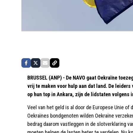
BRUSSEL (ANP) - De NAVO gaat Oekraïne toezegge
vrij te maken voor hulp aan dat land. De leider
op hun top in Ankara, zijn de lidstaten volgen
Veel van het geld is al door de Europese Unie of 
Oekraïnes bondgenoten wilden Oekraïne verzeke
bedrag daarom vastleggen in de slotverklaring 
moeten helpen de lasten beter te verdelen. Nu k