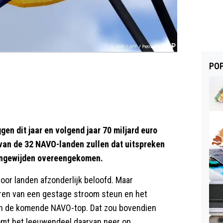
POP
n dit jaar en volgend jaar 70 miljard euro
s van de 32 NAVO-landen zullen dat uitspreken
s ingewijden overeengekomen.
door landen afzonderlijk beloofd. Maar
ren van een gestage stroom steun en het
van de komende NAVO-top. Dat zou bovendien
omt het leeuwendeel daarvan neer op