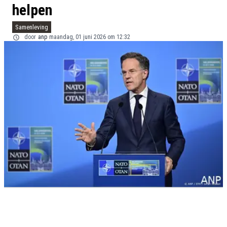
helpen
Samenleving
door
anp
maandag, 01 juni 2026 om 12:32