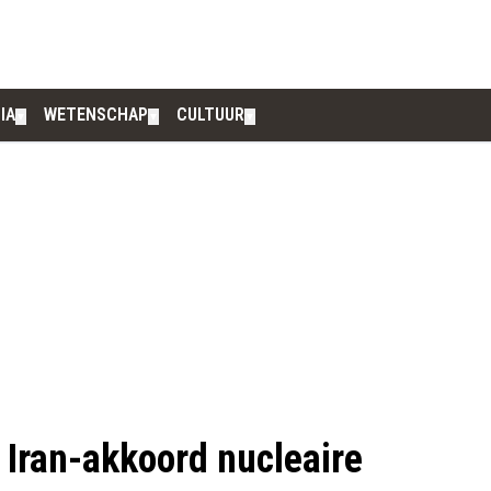
IA
WETENSCHAP
CULTUUR
▼
▼
▼
 Iran-akkoord nucleaire