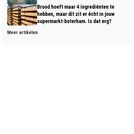
Brood hoeft maar 4 ingrediënten te
hebben, maar dit zit er écht in jouw
supermarkt-boterham. Is dat erg?
Meer artikelen