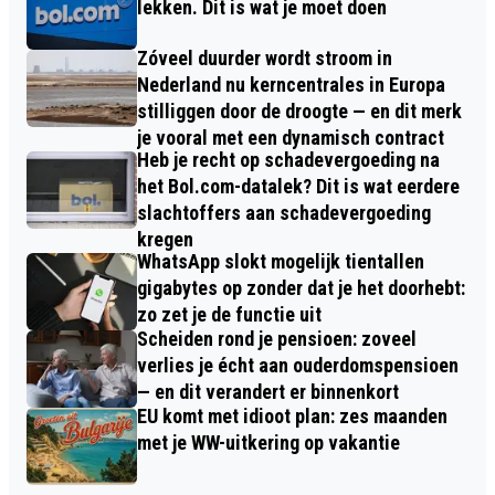
lekken. Dit is wat je moet doen
Zóveel duurder wordt stroom in
Nederland nu kerncentrales in Europa
stilliggen door de droogte — en dit merk
je vooral met een dynamisch contract
Heb je recht op schadevergoeding na
het Bol.com-datalek? Dit is wat eerdere
slachtoffers aan schadevergoeding
kregen
WhatsApp slokt mogelijk tientallen
gigabytes op zonder dat je het doorhebt:
zo zet je de functie uit
Scheiden rond je pensioen: zoveel
verlies je écht aan ouderdomspensioen
— en dit verandert er binnenkort
EU komt met idioot plan: zes maanden
met je WW-uitkering op vakantie