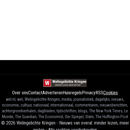
Over ons
Contact
Adverteren
Huisregels
Privacy
RSS
Cookies
wel.nl, wel, Welingelichte Kringen, media, journalistiek, dagelijks, nieuws,
economie, cultuur, nationaal, internationaal, commentaren, nieuwsberichten,
achtergrondverhalen, dagbladen, tijdschriften, blogs, The New York Times, Le
Monde, The Guardian, The Economist, Der Spiegel, Slate, The Huffington Post
©
2026
Welingelichte Kringen - Nieuws van overal: minder lezen, meer
weten
-
Alle rechten voorbehouden