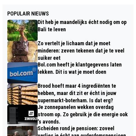
POPULAIR NIEUWS
Dit heb je maandelijks écht nodig om op
Bali te leven
Zo vertelt je lichaam dat je moet
minderen: zeven tekenen dat je te veel
suiker eet
Bol.com heeft je klantgegevens laten
lekken. Dit is wat je moet doen
Brood hoeft maar 4 ingrediënten te
hebben, maar dit zit er écht in jouw
supermarkt-boterham. Is dat erg?
Je zonnepanelen wekken overdag
stroom op. Zo gebruik je die energie ook
's avonds.
Scheiden rond je pensioen: zoveel
verlies je écht aan ouderdomspensioen