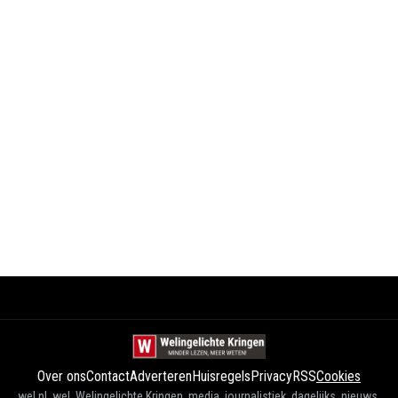
Over ons
Contact
Adverteren
Huisregels
Privacy
RSS
Cookies
wel.nl, wel, Welingelichte Kringen, media, journalistiek, dagelijks, nieuws,