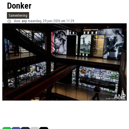
Donker
Samenleving
door
anp
maandag, 29 juni 2026 om 11:29