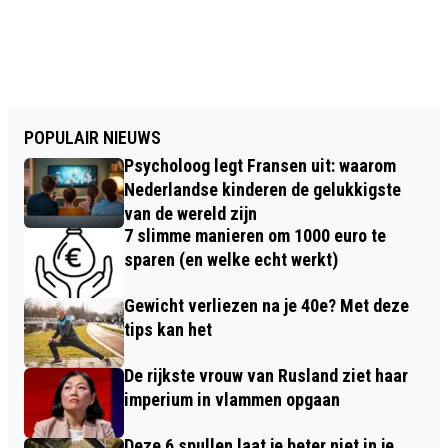
POPULAIR NIEUWS
Psycholoog legt Fransen uit: waarom
Nederlandse kinderen de gelukkigste
van de wereld zijn
7 slimme manieren om 1000 euro te
sparen (en welke echt werkt)
Gewicht verliezen na je 40e? Met deze
tips kan het
De rijkste vrouw van Rusland ziet haar
imperium in vlammen opgaan
Deze 6 spullen laat je beter niet in je