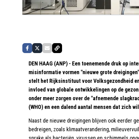
DEN HAAG (ANP) - Een toenemende druk op inte
misinformatie vormen "nieuwe grote dreigingen"
stelt het Rijksinstituut voor Volksgezondheid e
invloed van globale ontwikkelingen op de gezo
onder meer zorgen over de "afnemende slagkra
(WHO) en een dalend aantal mensen dat zich wil
Naast de nieuwe dreigingen blijven ook eerder ge
bedreigen, zoals klimaatverandering, milieuvervuil
sprake als bacteriën, virussen en schimmels ong