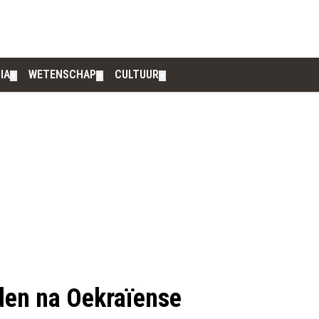
IA
WETENSCHAP
CULTUUR
▼
▼
▼
den na Oekraïense