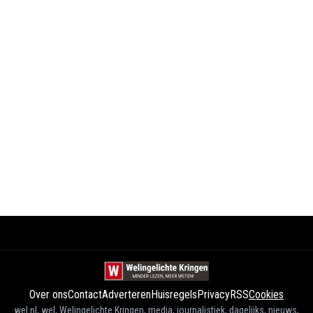
Over ons
Contact
Adverteren
Huisregels
Privacy
RSS
Cookies
wel.nl, wel, Welingelichte Kringen, media, journalistiek, dagelijks, nieuws,