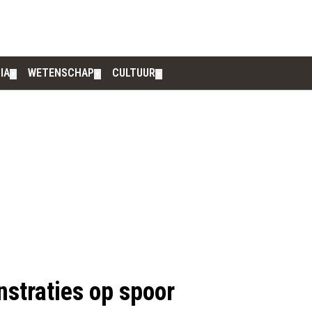
IA
WETENSCHAP
CULTUUR
▼
▼
▼
nstraties op spoor