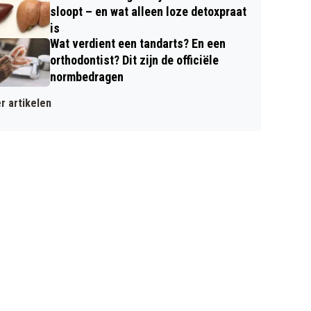
sloopt – en wat alleen loze detoxpraat
is
Wat verdient een tandarts? En een
orthodontist? Dit zijn de officiële
normbedragen
r artikelen