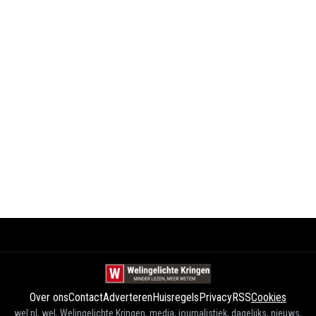
Over ons
Contact
Adverteren
Huisregels
Privacy
RSS
Cookies
wel.nl, wel, Welingelichte Kringen, media, journalistiek, dagelijks, nieuws,