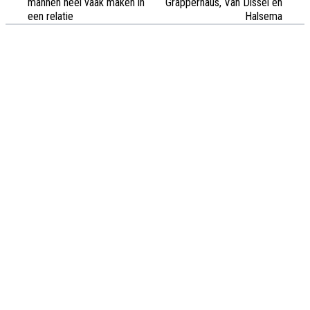
mannen heel vaak maken in
Grapperhaus, Van Dissel en
een relatie
Halsema