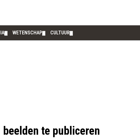
IA
WETENSCHAP
CULTUUR
▼
▼
▼
 beelden te publiceren