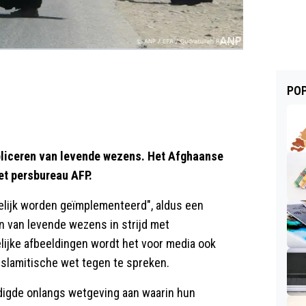
POP
bliceren van levende wezens. Het Afghaanse
et persbureau AFP.
delijk worden geïmplementeerd", aldus een
n van levende wezens in strijd met
lijke afbeeldingen wordt het voor media ook
islamitische wet tegen te spreken.
ndigde onlangs wetgeving aan waarin hun