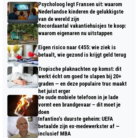
Psycholoog legt Fransen uit: waarom
Nederlandse kinderen de gelukkigste
van de wereld zijn
Recordaantal vakantiehuisjes te koop:
waarom eigenaren nu uitstappen
Eigen risico naar €455: wie ziek is
betaalt, wie gezond is krijgt geld terug
Tropische plaknachten op komst: dit
werkt écht om goed te slapen bij 20+
graden — en deze populaire truc maakt
het juist erger
De oude mobiele telefoon in je lade
vormt een brandgevaar – dit moet je
doen
Infantino's duurste geheim: UEFA
betaalde zijn ex-medewerkster af —
inclusief MBA