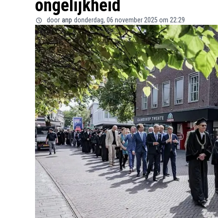
ongelijkheid
door
anp
donderdag, 06 november 2025 om 22:29