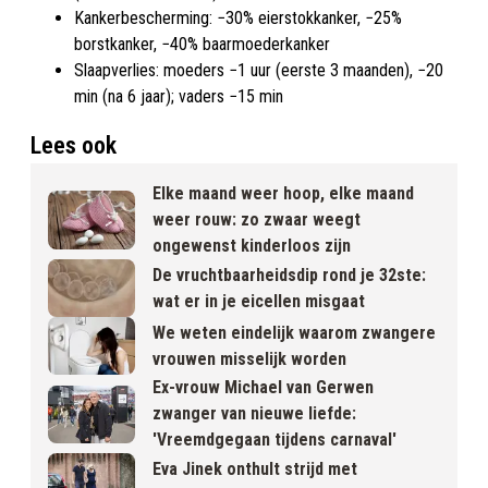
Kankerbescherming: −30% eierstokkanker, −25%
borstkanker, −40% baarmoederkanker​
Slaapverlies: moeders −1 uur (eerste 3 maanden), −20
min (na 6 jaar); vaders −15 min​
Lees ook
Elke maand weer hoop, elke maand
weer rouw: zo zwaar weegt
ongewenst kinderloos zijn
De vruchtbaarheidsdip rond je 32ste:
wat er in je eicellen misgaat
We weten eindelijk waarom zwangere
vrouwen misselijk worden
Ex-vrouw Michael van Gerwen
zwanger van nieuwe liefde:
'Vreemdgegaan tijdens carnaval'
Eva Jinek onthult strijd met