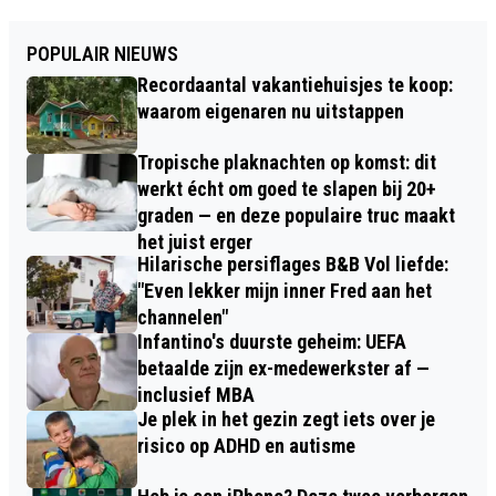
POPULAIR NIEUWS
Recordaantal vakantiehuisjes te koop:
waarom eigenaren nu uitstappen
Tropische plaknachten op komst: dit
werkt écht om goed te slapen bij 20+
graden — en deze populaire truc maakt
het juist erger
Hilarische persiflages B&B Vol liefde:
"Even lekker mijn inner Fred aan het
channelen"
Infantino's duurste geheim: UEFA
betaalde zijn ex-medewerkster af —
inclusief MBA
Je plek in het gezin zegt iets over je
risico op ADHD en autisme