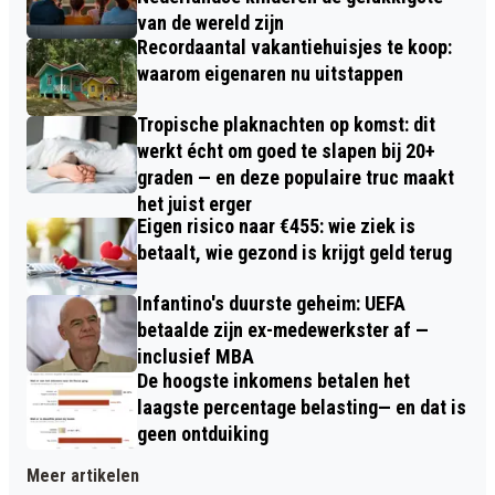
van de wereld zijn
Recordaantal vakantiehuisjes te koop:
waarom eigenaren nu uitstappen
Tropische plaknachten op komst: dit
werkt écht om goed te slapen bij 20+
graden — en deze populaire truc maakt
het juist erger
Eigen risico naar €455: wie ziek is
betaalt, wie gezond is krijgt geld terug
Infantino's duurste geheim: UEFA
betaalde zijn ex-medewerkster af —
inclusief MBA
De hoogste inkomens betalen het
laagste percentage belasting— en dat is
geen ontduiking
Meer artikelen