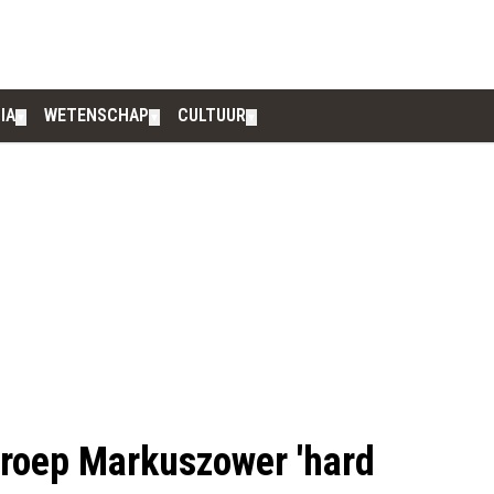
IA
WETENSCHAP
CULTUUR
▼
▼
▼
roep Markuszower 'hard