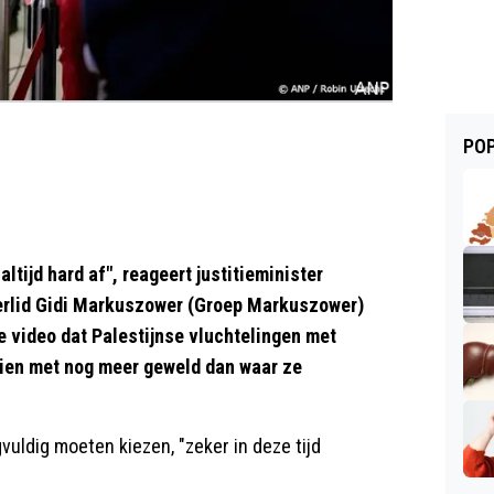
POP
tijd hard af", reageert justitieminister
erlid Gidi Markuszower (Groep Markuszower)
de video dat Palestijnse vluchtelingen met
en met nog meer geweld dan waar ze
vuldig moeten kiezen, "zeker in deze tijd