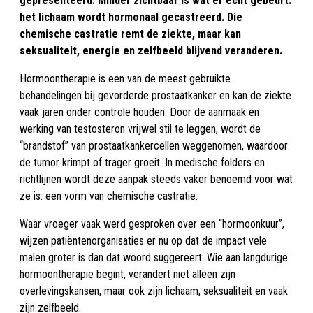
gepresenteerd. Minder zichtbaar is wat er écht gebeurt:
het lichaam wordt hormonaal gecastreerd. Die
chemische castratie remt de ziekte, maar kan
seksualiteit, energie en zelfbeeld blijvend veranderen.
Hormoontherapie is een van de meest gebruikte
behandelingen bij gevorderde prostaatkanker en kan de ziekte
vaak jaren onder controle houden. Door de aanmaak en
werking van testosteron vrijwel stil te leggen, wordt de
“brandstof” van prostaatkankercellen weggenomen, waardoor
de tumor krimpt of trager groeit. In medische folders en
richtlijnen wordt deze aanpak steeds vaker benoemd voor wat
ze is: een vorm van chemische castratie.
Waar vroeger vaak werd gesproken over een “hormoonkuur”,
wijzen patiëntenorganisaties er nu op dat de impact vele
malen groter is dan dat woord suggereert. Wie aan langdurige
hormoontherapie begint, verandert niet alleen zijn
overlevingskansen, maar ook zijn lichaam, seksualiteit en vaak
zijn zelfbeeld.