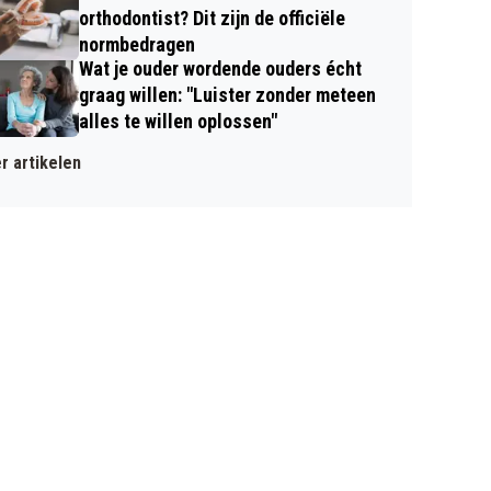
orthodontist? Dit zijn de officiële
normbedragen
Wat je ouder wordende ouders écht
graag willen: "Luister zonder meteen
alles te willen oplossen"
r artikelen