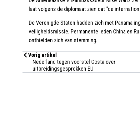
De Amerikaanse VN-ambassadeur Mike Waltz zei da
laat volgens de diplomaat zien dat "de internatio
De Verenigde Staten hadden zich met Panama inge
veiligheidsmissie. Permanente leden China en Rus
onthielden zich van stemming.
Vorig artikel
Nederland tegen voorstel Costa over
uitbreidingsgesprekken EU