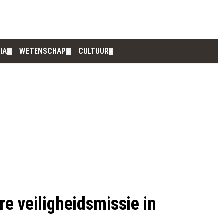
IA
WETENSCHAP
CULTUUR
▼
▼
▼
re veiligheidsmissie in