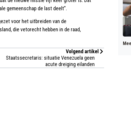
t de nieuwe missie vijf keer groter is. Dat
nale gemeenschap de last deelt".
zet voor het uitbreiden van de
land, die vetorecht hebben in de raad,
Mee
Volgend artikel
Staatssecretaris: situatie Venezuela geen
acute dreiging eilanden