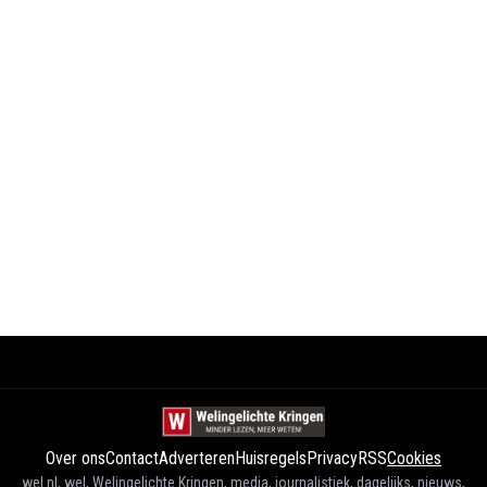
Over ons
Contact
Adverteren
Huisregels
Privacy
RSS
Cookies
wel.nl, wel, Welingelichte Kringen, media, journalistiek, dagelijks, nieuws,