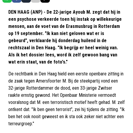
DEN HAAG (ANP) - De 22-jarige Ayoub M. zegt dat hij in
een psychose verkeerde toen hij instak op willekeurige
mensen, aan de voet van de Erasmusbrug in Rotterdam
op 19 september. "Ik kan niet geloven wat er is
gebeurd", verklaarde hij donderdag huilend in de
rechtszaal in Den Haag. "Ik begrijp er heel weinig van.
Als ik het dossier lees, word ik zelf gewoon bang van
wat erin staat, van de foto's."
De rechtbank in Den Haag hield een eerste openbare zitting in
de zaak tegen Amersfoorter M. Bij de steekpartij vond een
32-jarige Rotterdammer de dood, een 33-jarige Zwitser
raakte ernstig gewond. Het Openbaar Ministerie vermoedt
vooralsnog dat M. een terroristisch motief heeft gehad. M. zelf
ontkent dat. "Ik ben geen terrorist", zei hij tijdens de zitting. "Ik
ben het ook nooit geweest en ik sta ook zeker niet achter een
terreurgroep."