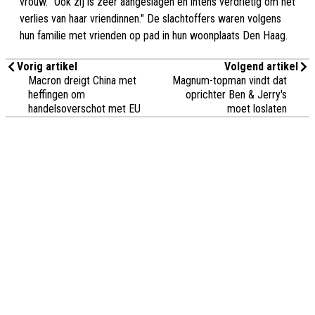
vrouw. "Ook zij is zeer aangeslagen en intens verdrietig om het
verlies van haar vriendinnen." De slachtoffers waren volgens
hun familie met vrienden op pad in hun woonplaats Den Haag.
Vorig artikel
Volgend artikel
Macron dreigt China met
Magnum-topman vindt dat
heffingen om
oprichter Ben & Jerry's
handelsoverschot met EU
moet loslaten