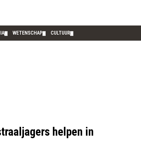
IA
WETENSCHAP
CULTUUR
▼
▼
▼
traaljagers helpen in