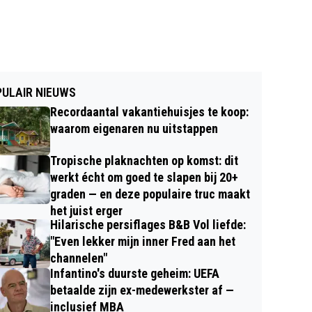
ULAIR NIEUWS
Recordaantal vakantiehuisjes te koop:
waarom eigenaren nu uitstappen
Tropische plaknachten op komst: dit
werkt écht om goed te slapen bij 20+
graden — en deze populaire truc maakt
het juist erger
Hilarische persiflages B&B Vol liefde:
"Even lekker mijn inner Fred aan het
channelen"
Infantino's duurste geheim: UEFA
betaalde zijn ex-medewerkster af —
inclusief MBA