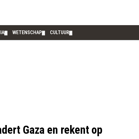
IA
WETENSCHAP
CULTUUR
▼
▼
▼
dert Gaza en rekent op