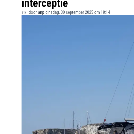
interceptie
door
anp
dinsdag, 30 september 2025 om 18:14