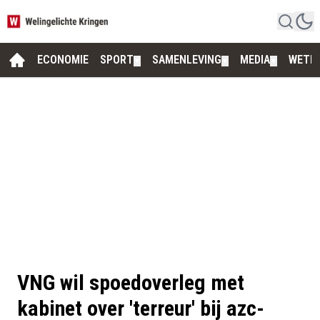
ECONOMIE
SPORT
SAMENLEVING
MEDIA
WETE
▼
▼
▼
VNG wil spoedoverleg met
kabinet over 'terreur' bij azc-