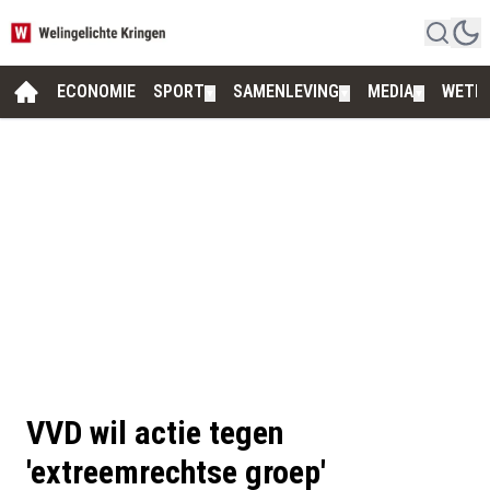
ECONOMIE
SPORT
SAMENLEVING
MEDIA
WETE
▼
▼
▼
VVD wil actie tegen
'extreemrechtse groep'