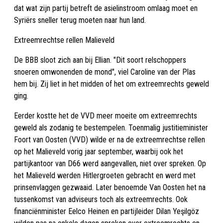
dat wat zijn partij betreft de asielinstroom omlaag moet en
Syriërs sneller terug moeten naar hun land.
Extreemrechtse rellen Malieveld
De BBB sloot zich aan bij Ellian. "Dit soort relschoppers
snoeren omwonenden de mond", viel Caroline van der Plas
hem bij. Zij liet in het midden of het om extreemrechts geweld
ging.
Eerder kostte het de VVD meer moeite om extreemrechts
geweld als zodanig te bestempelen. Toenmalig justitieminister
Foort van Oosten (VVD) wilde er na de extreemrechtse rellen
op het Malieveld vorig jaar september, waarbij ook het
partijkantoor van D66 werd aangevallen, niet over spreken. Op
het Malieveld werden Hitlergroeten gebracht en werd met
prinsenvlaggen gezwaaid. Later benoemde Van Oosten het na
tussenkomst van adviseurs toch als extreemrechts. Ook
financiënminister Eelco Heinen en partijleider Dilan Yeşilgöz