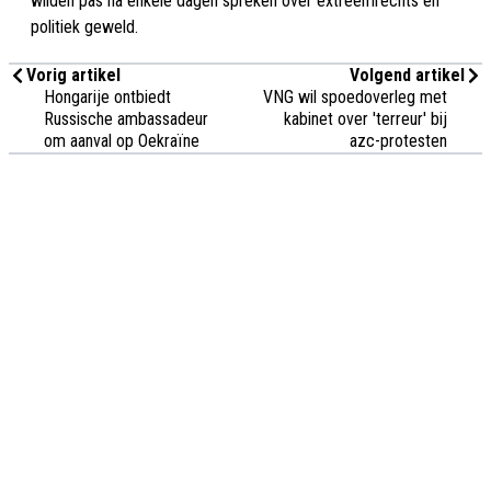
wilden pas na enkele dagen spreken over extreemrechts en
politiek geweld.
Vorig artikel
Volgend artikel
Hongarije ontbiedt
VNG wil spoedoverleg met
Russische ambassadeur
kabinet over 'terreur' bij
om aanval op Oekraïne
azc-protesten