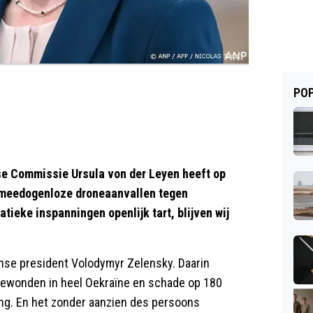
POP
e Commissie Ursula von der Leyen heeft op
t meedogenloze droneaanvallen tegen
tieke inspanningen openlijk tart, blijven wij
nse president Volodymyr Zelensky. Daarin
len gewonden in heel Oekraïne en schade op 180
ing. En het zonder aanzien des persoons