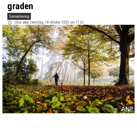
graden
Samenleving
door
anp
zaterdag, 18 oktober 2025 om 17:52