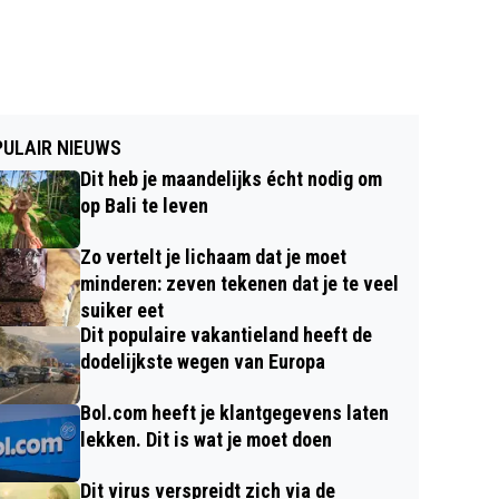
ULAIR NIEUWS
Dit heb je maandelijks écht nodig om
op Bali te leven
Zo vertelt je lichaam dat je moet
minderen: zeven tekenen dat je te veel
suiker eet
Dit populaire vakantieland heeft de
dodelijkste wegen van Europa
Bol.com heeft je klantgegevens laten
lekken. Dit is wat je moet doen
Dit virus verspreidt zich via de