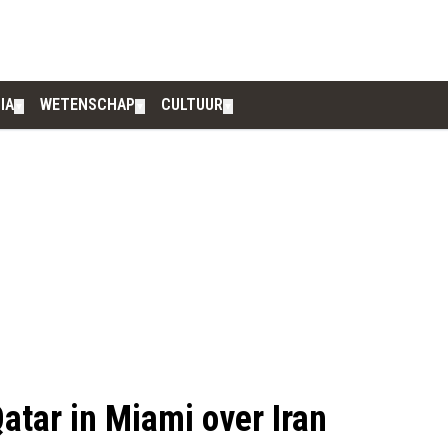
IA
WETENSCHAP
CULTUUR
▼
▼
▼
tar in Miami over Iran