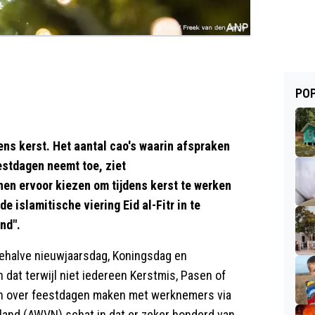
POP
dens kerst. Het aantal cao's waarin afspraken
estdagen neemt toe, ziet
n ervoor kiezen om tijdens kerst te werken
de islamitische viering Eid al-Fitr in te
nd".
Behalve nieuwjaarsdag, Koningsdag en
n dat terwijl niet iedereen Kerstmis, Pasen of
ken over feestdagen maken met werknemers via
and (AWVN) schat in dat er zeker honderd van