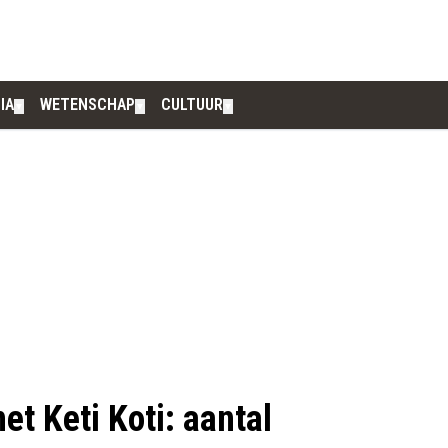
IA
WETENSCHAP
CULTUUR
▼
▼
▼
et Keti Koti: aantal