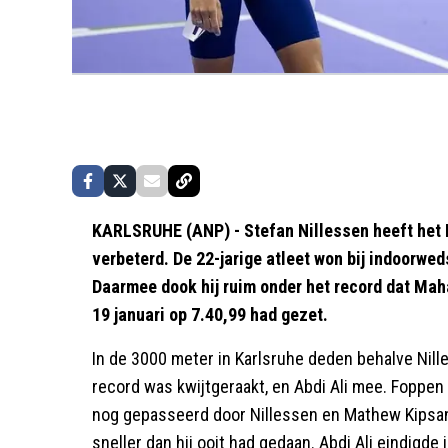
KARLSRUHE (ANP) - Stefan Nillessen heeft het 
verbeterd. De 22-jarige atleet won bij indoorweds
Daarmee dook hij ruim onder het record dat Maha
19 januari op 7.40,99 had gezet.
In de 3000 meter in Karlsruhe deden behalve Nill
record was kwijtgeraakt, en Abdi Ali mee. Foppen 
nog gepasseerd door Nillessen en Mathew Kipsang
sneller dan hij ooit had gedaan. Abdi Ali eindigde 