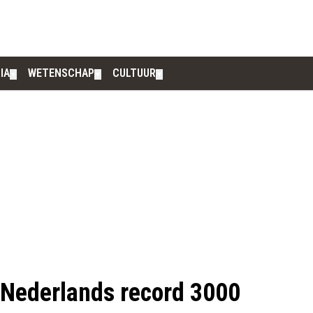
IA
WETENSCHAP
CULTUUR
▼
▼
▼
t Nederlands record 3000