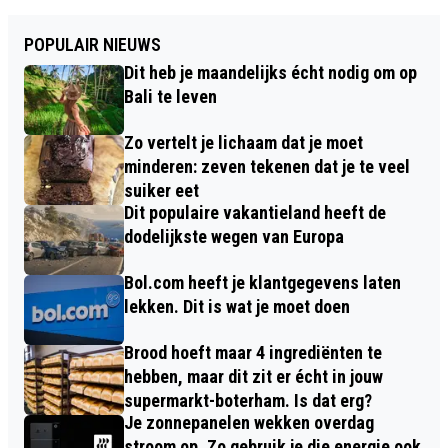
POPULAIR NIEUWS
Dit heb je maandelijks écht nodig om op
Bali te leven
Zo vertelt je lichaam dat je moet
minderen: zeven tekenen dat je te veel
suiker eet
Dit populaire vakantieland heeft de
dodelijkste wegen van Europa
Bol.com heeft je klantgegevens laten
lekken. Dit is wat je moet doen
Brood hoeft maar 4 ingrediënten te
hebben, maar dit zit er écht in jouw
supermarkt-boterham. Is dat erg?
Je zonnepanelen wekken overdag
stroom op. Zo gebruik je die energie ook