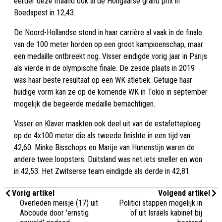
eerder deze maand ook al de Hongaarse grand prix in
Boedapest in 12,43.
De Noord-Hollandse stond in haar carrière al vaak in de finale
van de 100 meter horden op een groot kampioenschap, maar
een medaille ontbreekt nog. Visser eindigde vorig jaar in Parijs
als vierde in de olympische finale. De zesde plaats in 2019
was haar beste resultaat op een WK atletiek. Getuige haar
huidige vorm kan ze op de komende WK in Tokio in september
mogelijk die begeerde medaille bemachtigen.
Visser en Klaver maakten ook deel uit van de estafetteploeg
op de 4x100 meter die als tweede finishte in een tijd van
42,60. Minke Bisschops en Marije van Hunenstijn waren de
andere twee loopsters. Duitsland was net iets sneller en won
in 42,53. Het Zwitserse team eindigde als derde in 42,81.
Vorig artikel
Volgend artikel
Overleden meisje (17) uit
Politici stappen mogelijk in
Abcoude door 'ernstig
of uit Israëls kabinet bij