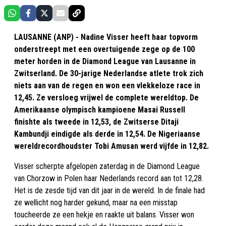
LAUSANNE (ANP) - Nadine Visser heeft haar topvorm
onderstreept met een overtuigende zege op de 100
meter horden in de Diamond League van Lausanne in
Zwitserland. De 30-jarige Nederlandse atlete trok zich
niets aan van de regen en won een vlekkeloze race in
12,45. Ze versloeg vrijwel de complete wereldtop. De
Amerikaanse olympisch kampioene Masai Russell
finishte als tweede in 12,53, de Zwitserse Ditaji
Kambundji eindigde als derde in 12,54. De Nigeriaanse
wereldrecordhoudster Tobi Amusan werd vijfde in 12,82.
Visser scherpte afgelopen zaterdag in de Diamond League
van Chorzow in Polen haar Nederlands record aan tot 12,28.
Het is de zesde tijd van dit jaar in de wereld. In de finale had
ze wellicht nog harder gekund, maar na een misstap
toucheerde ze een hekje en raakte uit balans. Visser won