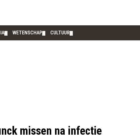
IA
WETENSCHAP
CULTUUR
▼
▼
▼
nck missen na infectie