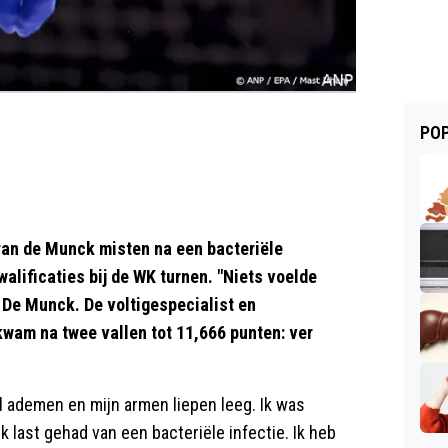
POP
an de Munck misten na een bacteriële
alificaties bij de WK turnen. "Niets voelde
i De Munck. De voltigespecialist en
kwam na twee vallen tot 11,666 punten: ver
l ademen en mijn armen liepen leeg. Ik was
k last gehad van een bacteriële infectie. Ik heb