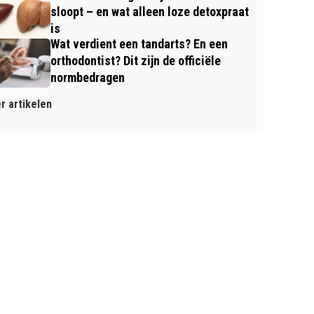
sloopt – en wat alleen loze detoxpraat
is
Wat verdient een tandarts? En een
orthodontist? Dit zijn de officiële
normbedragen
r artikelen