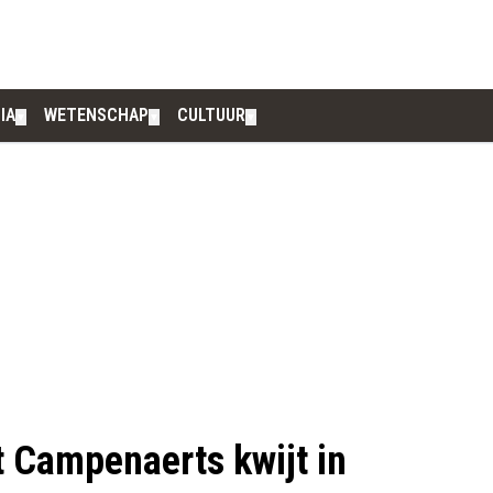
IA
WETENSCHAP
CULTUUR
▼
▼
▼
t Campenaerts kwijt in