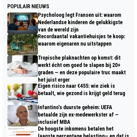
POPULAIR NIEUWS
Psycholoog legt Fransen uit: waarom
Nederlandse kinderen de gelukkigste
van de wereld zijn
Recordaantal vakantiehuisjes te koop:
waarom eigenaren nu uitstappen
Tropische plaknachten op komst: dit
werkt écht om goed te slapen bij 20+
graden — en deze populaire truc maakt
het juist erger
Eigen risico naar €455: wie ziek is
betaalt, wie gezond is krijgt geld terug
Infantino's duurste geheim: UEFA
betaalde zijn ex-medewerkster af —
inclusief MBA
De hoogste inkomens betalen het
laagste percentage belasting— en dat is