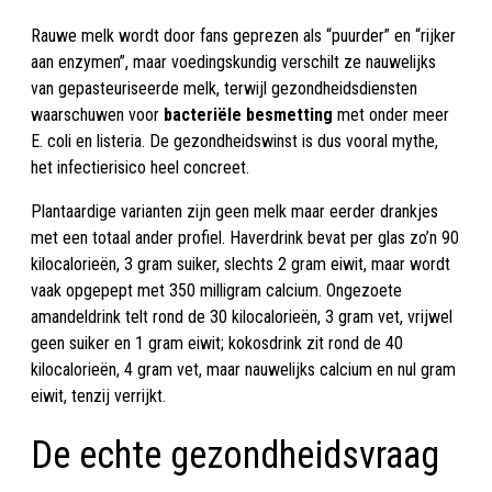
Rauwe melk wordt door fans geprezen als “puurder” en “rijker
aan enzymen”, maar voedingskundig verschilt ze nauwelijks
van gepasteuriseerde melk, terwijl gezondheidsdiensten
waarschuwen voor
bacteriële besmetting
met onder meer
E. coli en listeria. De gezondheidswinst is dus vooral mythe,
het infectierisico heel concreet.
Plantaardige varianten zijn geen melk maar eerder drankjes
met een totaal ander profiel. Haverdrink bevat per glas zo’n 90
kilocalorieën, 3 gram suiker, slechts 2 gram eiwit, maar wordt
vaak opgepept met 350 milligram calcium. Ongezoete
amandeldrink telt rond de 30 kilocalorieën, 3 gram vet, vrijwel
geen suiker en 1 gram eiwit; kokosdrink zit rond de 40
kilocalorieën, 4 gram vet, maar nauwelijks calcium en nul gram
eiwit, tenzij verrijkt.
De echte gezondheidsvraag