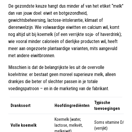
De gezondste keuze hangt dus minder af van het etiket “melk”
dan van jouw doel: eiwit en botgezondheid,
gewichtsbeheersing, lactose-intolerantie, klimaat of
dierenwelzijn. Wie volwaardige eiwitten en calcium wil, komt
nog altijd uit bij koemelk (of een verrijkte soja- of haverdrink);
wie vooral minder calorieën of dierlijke producten wil, heeft
meer aan ongezoete plantaardige varianten, mits aangevuld
met andere eiwitbronnen.
Misschien is dat de belangrijkste les uit de overvolle
koelvitrine: er bestaat geen moreel superieure melk, alleen
drankjes die beter of slechter passen in je totale
voedingspatroon – en in de marketing van de fabrikant.
Typische
Dranksoort
Hoofdingrediënten
toevoegingen
Koemelk (water,
Soms vitamine D/A
Volle koemelk
lactose, melkvét,
(verrijkt)
melkeiwit)