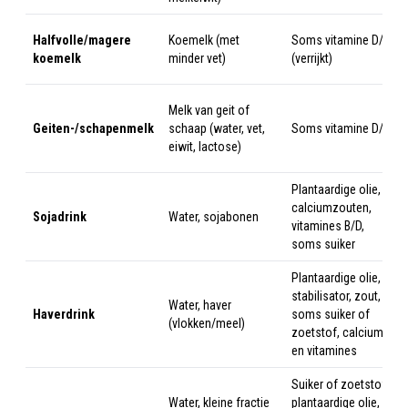
Halfvolle/magere
Koemelk (met
Soms vitamine D/A
koemelk
minder vet)
(verrijkt)
Melk van geit of
Geiten-/schapenmelk
schaap (water, vet,
Soms vitamine D/A
eiwit, lactose)
Plantaardige olie,
calciumzouten,
Sojadrink
Water, sojabonen
vitamines B/D,
soms suiker
Plantaardige olie,
stabilisator, zout,
Water, haver
Haverdrink
soms suiker of
(vlokken/meel)
zoetstof, calcium
en vitamines
Suiker of zoetstof,
Water, kleine fractie
plantaardige olie,