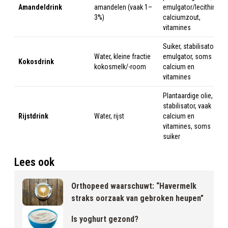
Amandeldrink
amandelen (vaak 1–
emulgator/lecithine,
3%)
calciumzout,
vitamines
Suiker, stabilisator,
Water, kleine fractie
emulgator, soms
Kokosdrink
kokosmelk/-room
calcium en
vitamines
Plantaardige olie,
stabilisator, vaak
Rijstdrink
Water, rijst
calcium en
vitamines, soms
suiker
Lees ook
Orthopeed waarschuwt: “Havermelk
straks oorzaak van gebroken heupen”
Is yoghurt gezond?