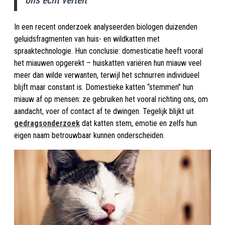
ons echt vertelt
In een recent onderzoek analyseerden biologen duizenden
geluidsfragmenten van huis- en wildkatten met
spraaktechnologie. Hun conclusie: domes­ticatie heeft vooral
het miauwen opgerekt – huis­katten variëren hun miauw veel
meer dan wilde verwanten, terwijl het schnurren individueel
blijft maar constant is. Domestieke katten “stemmen” hun
miauw af op mensen: ze gebruiken het vooral richting ons, om
aandacht, voer of contact af te dwingen. Tegelijk blijkt uit
gedragsonderzoek
dat katten stem, emotie en zelfs hun
eigen naam betrouwbaar kunnen onderscheiden.