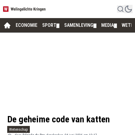
ECONOMIE
SPORT
SAMENLEVING
MEDIA
WETE
▼
▼
▼
De geheime code van katten
Wetenschap