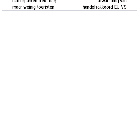
natuurparken trekt nog
afwachting van
maar weinig toeristen
handelsakkoord EU-VS