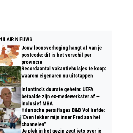
ULAIR NIEUWS
Jouw loonsverhoging hangt af van je
postcode: dit is het verschil per
provincie
Recordaantal vakantiehuisjes te koop:
waarom eigenaren nu uitstappen
Infantino's duurste geheim: UEFA
betaalde zijn ex-medewerkster af —
inclusief MBA
Hilarische persiflages B&B Vol liefde:
"Even lekker mijn inner Fred aan het
channelen"
Je plek in het gezin zegt iets over je