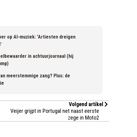
er op AI-muziek: 'Artiesten dreigen
'
elbewaarder in achtuurjournaal (hij
ump)
van meerstemmige zang? Plus: de
ie
Volgend artikel
Veijer grijpt in Portugal net naast eerste
zege in Moto2