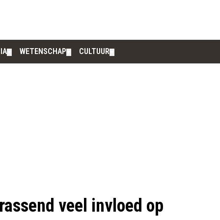
IA
WETENSCHAP
CULTUUR
▼
▼
▼
rrassend veel invloed op