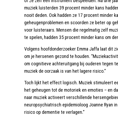
of ze zelf een instrument bespeelden. Na drie jaar
muziek luisterden 39 procent minder kans hadde
nooit deden. Ook hadden ze 17 procent minder k
geheugenproblemen en scoorden ze beter op gehe
voor luisteraars. Mensen die regelmatig zelf muzi
te spelen, hadden 35 procent minder kans om dem
Volgens hoofdonderzoeker Emma Jaffa laat dit zi
om je hersenen gezond te houden. “Muziekactivite
om cognitieve achteruitgang bij ouderen tegen te
muziek de oorzaak is van het lagere risico.”
Toch lijkt het effect logisch. Muziek stimuleert e
het geheugen tot de motoriek en emoties – en da
naar muziek activeert verschillende hersengebied
neuropsychiatrisch epidemioloog Joanne Ryan in 
risico op dementie te verlagen.”