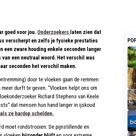
r goed voor jou.
Onderzoekers
laten zien dat
POP
s verscherpt en zelfs je fysieke prestaties
nen een zware houding enkele seconden langer
s van een neutraal woord. Het verschil was
e paar seconden het verschil maken.
ntremming) door te vloeken gaan de remmen
en meer durft te geven. “Vloeken helpt ons om
vloekonderzoeker Richard Stephens van Keele
-tests” dat mensen hun hand langer in ijskoud
als ze hardop schelden.
rd moet rondstrooien. De pijnstillende en
ls vloeken
bijzonder blijft
en voor extreme