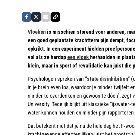
Vloeken
is misschien storend voor anderen, maa
een goed geplaatste krachtterm pijn dempt, focu
opkrikt. In een experiment hielden proefperso
vol als ze hardop
een vloek
herhaalden in plaat
klein, maar in sport of revalidatie kan juist di
Psychologen spreken van
“state disinhibition”
(o
in je brein even los, waardoor je minder twijfelt 
minder te overdenken en gewoon te dóen”, zegt 
University. Tegelijk blijkt uit klassieke “ijswater
water kunnen houden en minder pijn rapporteren
Dat betekent niet dat je nu de hele dag het F‑woo
krachtgevende effecten lijken juist het grootst a