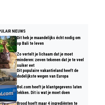
ULAIR NIEUWS
Dit heb je maandelijks écht nodig om
op Bali te leven
Zo vertelt je lichaam dat je moet
minderen: zeven tekenen dat je te veel
suiker eet
Dit populaire vakantieland heeft de
dodelijkste wegen van Europa
Bol.com heeft je klantgegevens laten
lekken. Dit is wat je moet doen
Brood hoeft maar 4 ingrediënten te