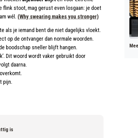
flink stoot, mag gerust even losgaan: je doet
aam wél.
(Why swearing makes you stronger)
e als je iemand bent die niet dagelijks vloekt.
ct op de ontvanger dan normale woorden.
Mee
e boodschap sneller blijft hangen.
k’. Dit woord wordt vaker gebruikt door
volgt daarna.
 overkomt.
 pijn.
ttig is