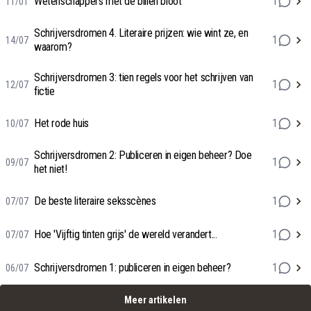
Wetenschappers met de billen bloot
1
11/01
Schrijversdromen 4. Literaire prijzen: wie wint ze, en
1
14/07
waarom?
Schrijversdromen 3: tien regels voor het schrijven van
1
12/07
fictie
Het rode huis
1
10/07
Schrijversdromen 2: Publiceren in eigen beheer? Doe
1
09/07
het niet!
De beste literaire seksscènes
1
07/07
Hoe 'Vijftig tinten grijs' de wereld verandert...
1
07/07
Schrijversdromen 1: publiceren in eigen beheer?
1
06/07
Meer artikelen