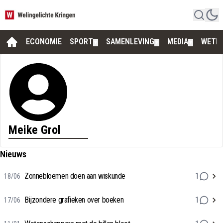
ECONOMIE
SPORT
SAMENLEVING
MEDIA
WETE
▼
▼
▼
Meike Grol
Nieuws
Zonnebloemen doen aan wiskunde
1
18/06
Bijzondere grafieken over boeken
1
17/06