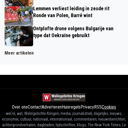
Lemmen verliest leiding in zesde rit
Ronde van Polen, Barré wint
Ontplofte drone volgens Bulgarije van
type dat Oekraïne gebruikt
Meer artikelen
Over ons
Contact
Adverteren
Huisregels
Privacy
RSS
Cookies
wel.nl, wel, Welingelichte Kringen, media, journalistiek, dagelijks, nieuws,
economie, cultuur, nationaal, internationaal, commentaren, nieuwsberichten,
achtergrondverhalen, dagbladen, tijdschriften, blogs, The New York Times, Le