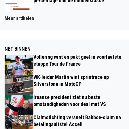
percentage dan de middenklasse
Meer artikelen
NET BINNEN
Vollering wint en pakt geel in voorlaatste
etappe Tour de France
WK-leider Martín wint sprintrace op
Silverstone in MotoGP
Iraanse president ziet nu beste
omstandigheden voor deal met VS
Claimstichting versnelt Babboe-claim na
betalingsuitstel Accell