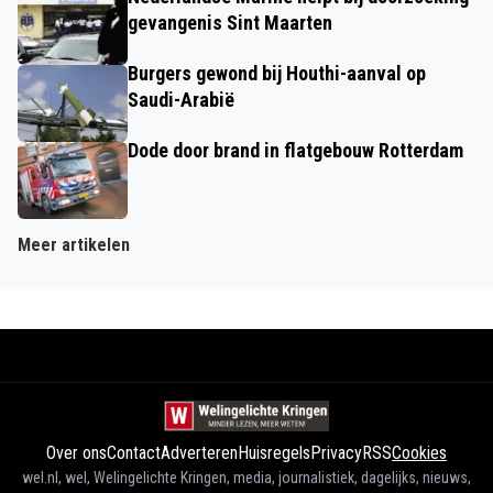
gevangenis Sint Maarten
Burgers gewond bij Houthi-aanval op
Saudi-Arabië
Dode door brand in flatgebouw Rotterdam
Meer artikelen
Over ons
Contact
Adverteren
Huisregels
Privacy
RSS
Cookies
wel.nl, wel, Welingelichte Kringen, media, journalistiek, dagelijks, nieuws,